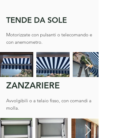
TENDE DA SOLE
Motorizzate con pulsanti o telecomando e
con anemometro.
ZANZARIERE
Avvolgibili o a telaio fisso, con comandi a
molla.