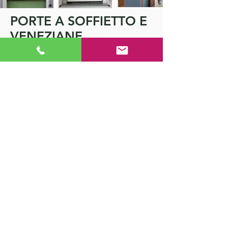
PORTE A SOFFIETTO E
VENEZIANE
Realizzate con o senza inserti in vetro.
Via Milano, 129/B
22063 - Cantù (CO)
castellitapparelle@libero.it
+39 031 731624
P.I.
03286720135
|
Privacy Policy
-
Cookie Policy